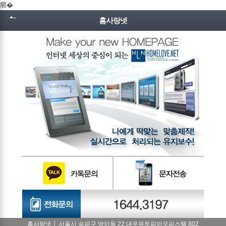
癤�
홈사랑넷
홈사랑넷 │ 서울시 송파구 방이동 22 대우유토피아오피스텔 802