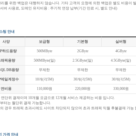
 관리를 위한 백업은 대행하지 않습니다. 기타 고객의 요청에 의한 백업은 별도 비용이 
팅서버 사용료, 도메인 유지비용 : 주기적 연장 납부(기간 만료 시, 별도 안내)
스팅 안내
사양
보급형
기본형
실버형
TP하드용량
500MByte
2GByte
4GByte
트래픽용량
500MByte(일)
2.5GByte(일)
4.5GByte(일)
SQL DB용량
무제한
무제한
무제한
P메일계정수
10개(각5M)
30개(각5M)
30개(각5M)
연비용
110,000원
220,000원
330,000원
은 연단위 결재이며 10개월 요금으로 12개월 서비스 제공하는 비용 입니다.
형부터는 월단위 결재 가능합니다.
형의 경우 트래픽 초과시에도 사이트 차단되지 않으며 초과 트래픽 익월 후불결재 가능 
 가격 안내