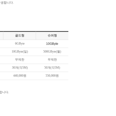
발생합니다.
골드형
슈퍼형
6GByte
10GByte
10GByte(일)
500GByte(월)
무제한
무제한
30개(각5M)
50개(각5M)
440,000원
550,000원
합니다.