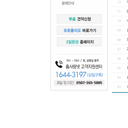
72
71
70
69
68
67
66
65
64
63