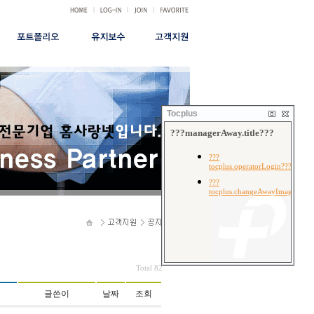
|
|
|
|
홈페이지
유지보수신청
공지사항
FAQ
쇼핑몰
서비스안내
시안형
유지관리비용
결재안내
무료형
건별관리비용
Tocplus
무료광고대행
Total 82
글쓴이
날짜
조회