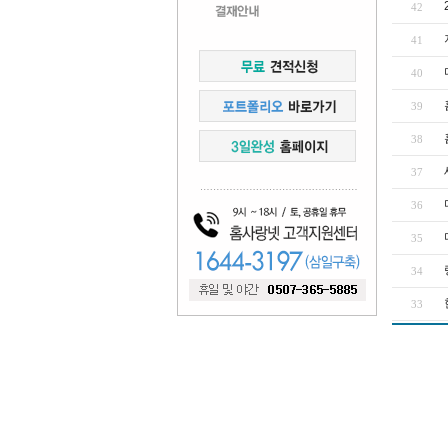
42
41
40
39
38
37
36
35
34
33