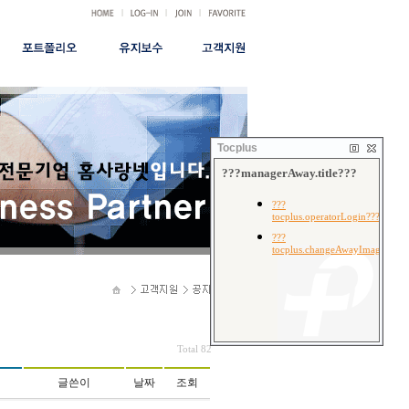
|
|
|
|
홈페이지
유지보수신청
공지사항
FAQ
쇼핑몰
서비스안내
시안형
유지관리비용
결재안내
무료형
건별관리비용
Tocplus
무료광고대행
Total 82
글쓴이
날짜
조회