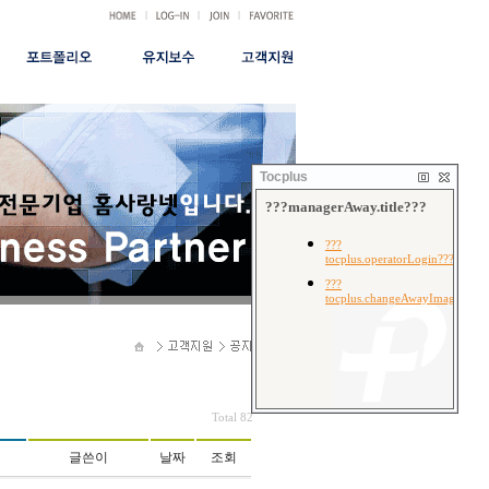
|
|
|
|
홈페이지
유지보수신청
공지사항
FAQ
쇼핑몰
서비스안내
시안형
유지관리비용
결재안내
무료형
건별관리비용
Tocplus
무료광고대행
Total 82
글쓴이
날짜
조회