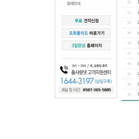
52
51
50
49
48
47
46
45
44
43