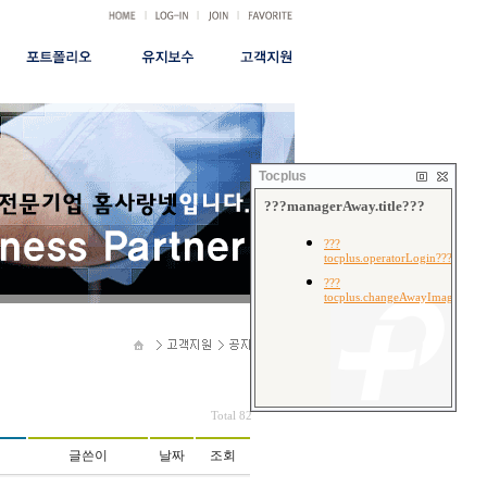
|
|
|
|
홈페이지
유지보수신청
공지사항
FAQ
쇼핑몰
서비스안내
시안형
유지관리비용
결재안내
무료형
건별관리비용
Tocplus
무료광고대행
Total 82
글쓴이
날짜
조회