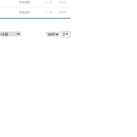
master
11-26
8296
master
11-26
9600