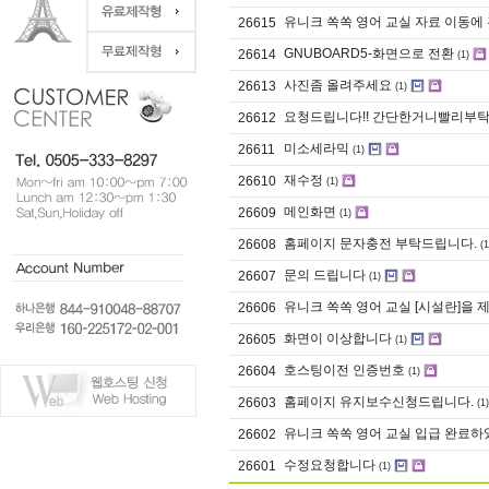
유니크 쏙쏙 영어 교실 자료 이동에
26615
GNUBOARD5-화면으로 전환
26614
(1)
사진좀 올려주세요
26613
(1)
요청드립니다!! 간단한거니빨리부
26612
미소세라믹
26611
(1)
재수정
26610
(1)
메인화면
26609
(1)
홈페이지 문자충전 부탁드립니다.
26608
(1
문의 드립니다
26607
(1)
유니크 쏙쏙 영어 교실 [시설란]을
26606
화면이 이상합니다
26605
(1)
호스팅이전 인증번호
26604
(1)
홈페이지 유지보수신청드립니다.
26603
(1)
유니크 쏙쏙 영어 교실 입급 완료하
26602
수정요청합니다
26601
(1)