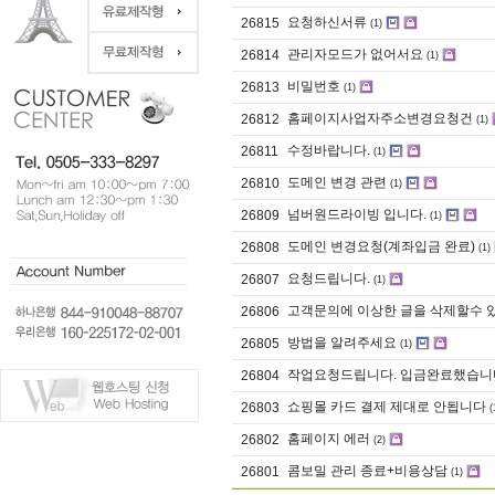
요청하신서류
26815
(1)
관리자모드가 없어서요
26814
(1)
비밀번호
26813
(1)
홈페이지사업자주소변경요청건
26812
(1)
수정바랍니다.
26811
(1)
도메인 변경 관련
26810
(1)
넘버원드라이빙 입니다.
26809
(1)
도메인 변경요청(계좌입금 완료)
26808
(1)
요청드립니다.
26807
(1)
고객문의에 이상한 글을 삭제할수 
26806
방법을 알려주세요
26805
(1)
작업요청드립니다. 입금완료했습니
26804
쇼핑몰 카드 결제 제대로 안됩니다
26803
(
홈페이지 에러
26802
(2)
콤보밀 관리 종료+비용상담
26801
(1)