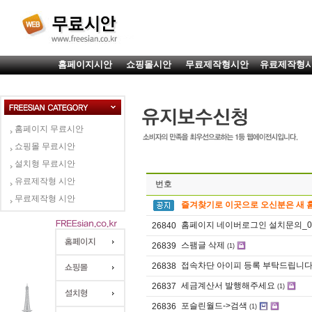
홈페이지시안
쇼핑몰시안
무료제작형시안
유료제작형
홈페이지 무료시안
쇼핑몰 무료시안
설치형 무료시안
유료제작형 시안
번호
무료제작형 시안
즐겨찾기로 이곳으로 오신분은 새 
홈페이지 네이버로그인 설치문의_0
26840
스팸글 삭제
26839
(1)
접속차단 아이피 등록 부탁드립니
26838
세금계산서 발행해주세요
26837
(1)
포슬린월드->검색
26836
(1)