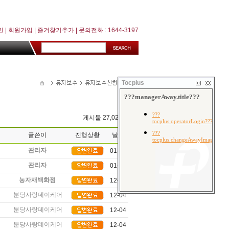
인
|
회원가입
|
즐겨찾기추가
| 문의전화 : 1644-3197
Tocplus
게시물 27,020건
글쓴이
진행상황
날짜
관리자
01-09
관리자
01-09
농자재백화점
12-04
분당사랑데이케어센터
12-04
분당사랑데이케어센터
12-04
분당사랑데이케어센터
12-04