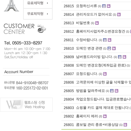
요청하신서류
26815
(1)
관리자모드가 없어서요
26814
(1)
비밀번호
26813
(1)
홈페이지사업자주소변경요청건
26812
(1)
수정바랍니다.
26811
(1)
도메인 변경 관련
26810
(1)
넘버원드라이빙 입니다.
26809
(1)
도메인 변경요청(계좌입금 완료)
26808
(1)
요청드립니다.
26807
(1)
고객문의에 이상한 글을 삭제할수 
26806
방법을 알려주세요
26805
(1)
작업요청드립니다. 입금완료했습니
26804
쇼핑몰 카드 결제 제대로 안됩니다
26803
(
홈페이지 에러
26802
(2)
콤보밀 관리 종료+비용상담
26801
(1)