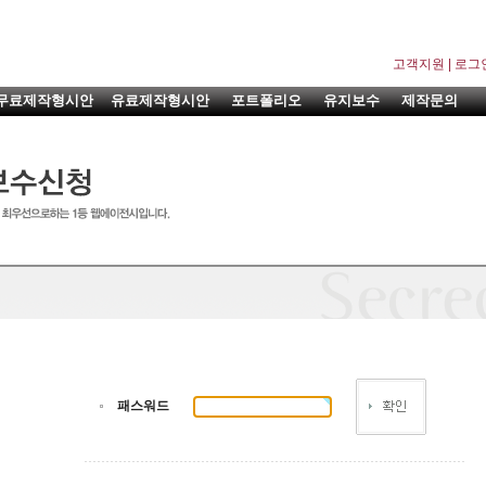
고객지원
|
로그
무료제작형시안
유료제작형시안
포트폴리오
유지보수
제작문의
패스워드