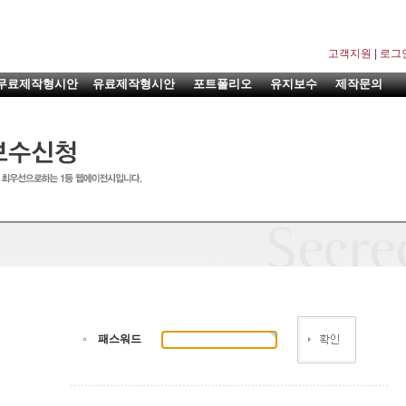
고객지원
|
로그
무료제작형시안
유료제작형시안
포트폴리오
유지보수
제작문의
패스워드