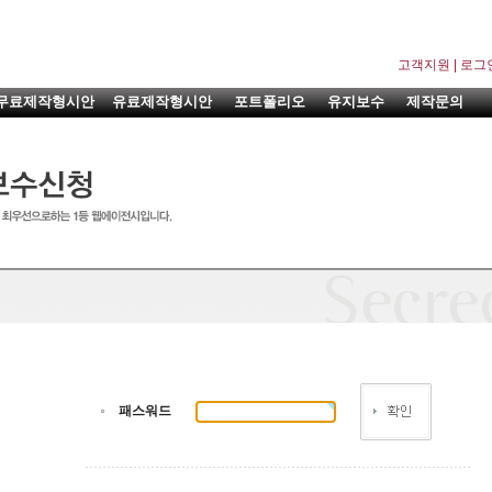
고객지원
|
로그
무료제작형시안
유료제작형시안
포트폴리오
유지보수
제작문의
패스워드