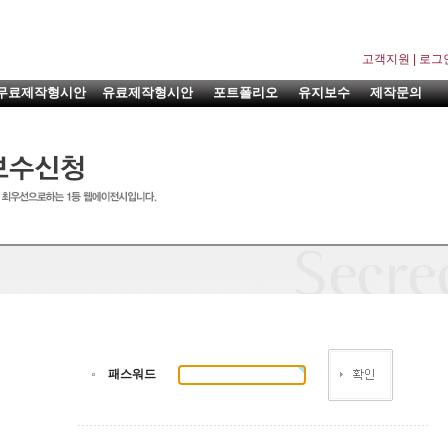
고객지원
|
로그
무료제작형시안
유료제작형시안
포트폴리오
유지보수
제작문의
패스워드