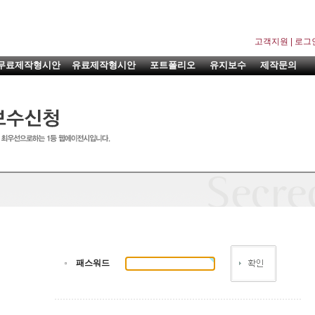
고객지원
|
로그
무료제작형시안
유료제작형시안
포트폴리오
유지보수
제작문의
패스워드