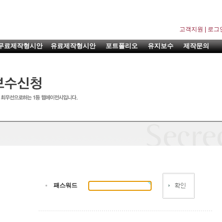
고객지원
|
로그
무료제작형시안
유료제작형시안
포트폴리오
유지보수
제작문의
패스워드