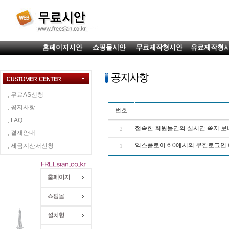
홈페이지시안
쇼핑몰시안
무료제작형시안
유료제작형
무료AS신청
공지사항
번호
FAQ
접속한 회원들간의 실시간 쪽지 보
2
결재안내
익스플로어 6.0에서의 무한로그인
세금계산서신청
1