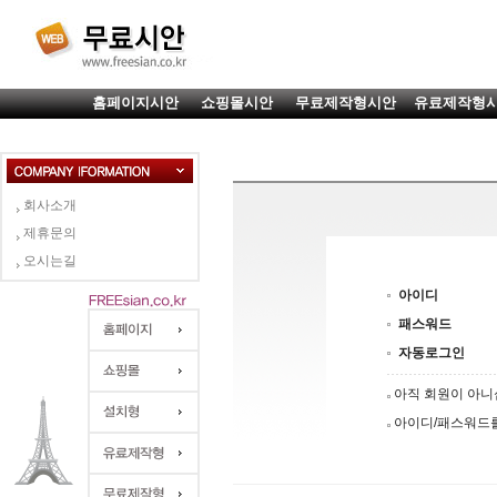
홈페이지시안
쇼핑몰시안
무료제작형시안
유료제작형
회사소개
제휴문의
오시는길
아이디
패스워드
자동로그인
아직 회원이 아
아이디/패스워드