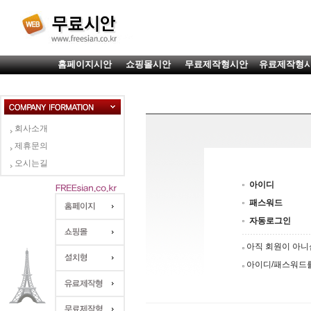
홈페이지시안
쇼핑몰시안
무료제작형시안
유료제작형
회사소개
제휴문의
오시는길
아이디
패스워드
자동로그인
아직 회원이 아
아이디/패스워드