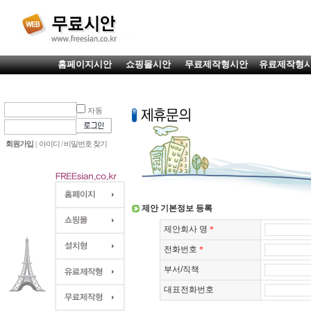
홈페이지시안
쇼핑몰시안
무료제작형시안
유료제작형
자동
회원가입
|
아이디 / 비밀번호 찾기
제안 기본정보 등록
제안회사 명
＊
전화번호
＊
부서/직책
대표전화번호